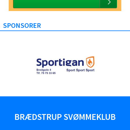
SPONSORER
BRÆDSTRUP SVØMMEKLUB