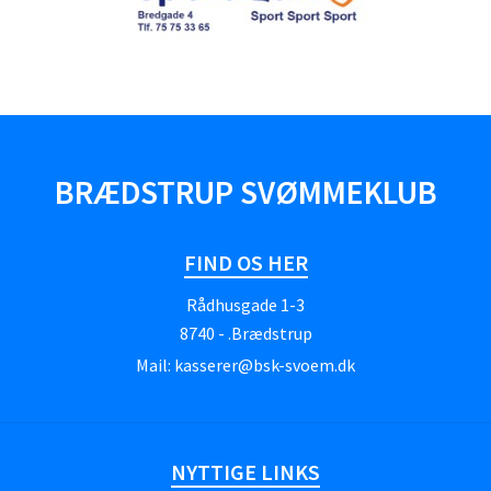
BRÆDSTRUP SVØMMEKLUB
FIND OS HER
Rådhusgade 1-3
8740 - .Brædstrup
Mail:
kasserer@bsk-svoem.dk
NYTTIGE LINKS