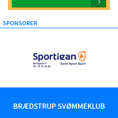
SPONSORER
BRÆDSTRUP SVØMMEKLUB