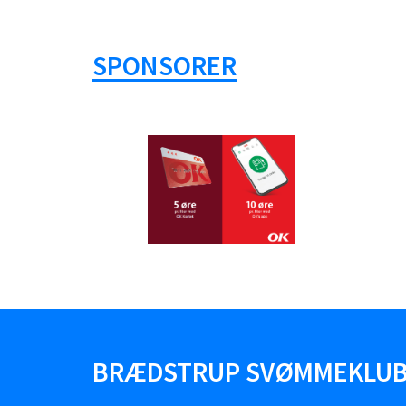
SPONSORER
BRÆDSTRUP SVØMMEKLU