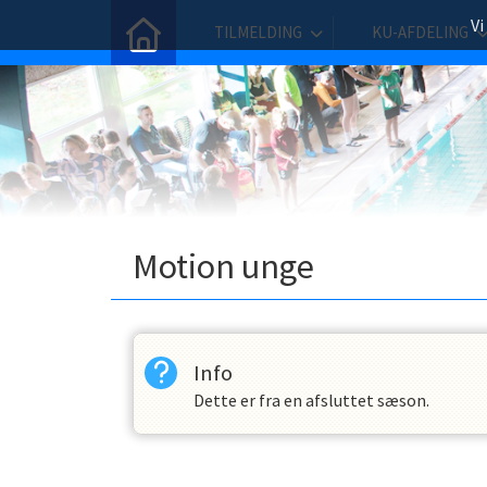
Vi
TILMELDING
KU-AFDELING
Motion unge
Info
Dette er fra en afsluttet sæson.