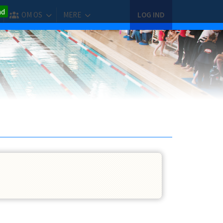
nd
OM OS
MERE
LOG IND