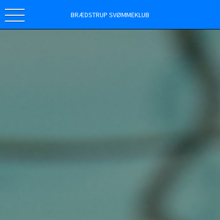
BRÆDSTRUP SVØMMEKLUB