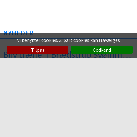
NYHEDER
Vi benytter cookies. 3. part cookies kan fravælges
Tilpas
Godkend
Bliv træner i Brædstrup Svømmeklub
Har du lyst til at lære fra dig, og være med til at skabe gode
oplevelser for vores medlemmer?